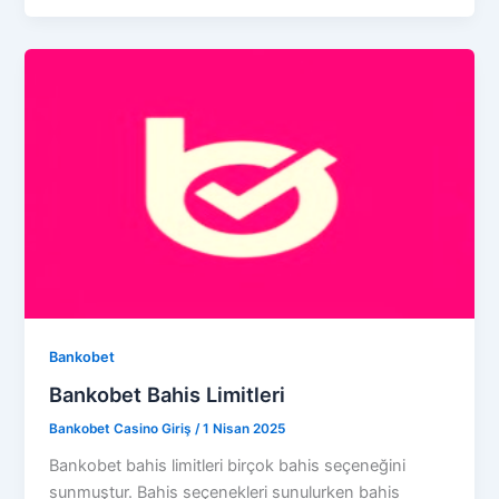
Bankobet
Bankobet Bahis Limitleri
Bankobet Casino Giriş
/
1 Nisan 2025
Bankobet bahis limitleri birçok bahis seçeneğini
sunmuştur. Bahis seçenekleri sunulurken bahis