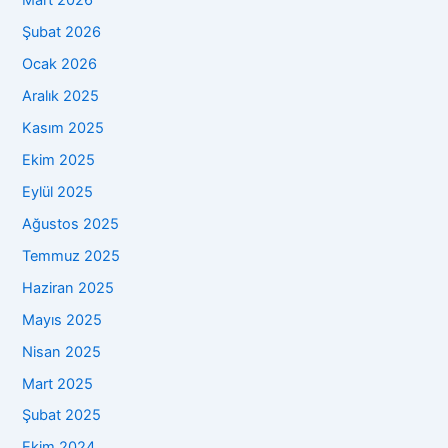
Mart 2026
Şubat 2026
Ocak 2026
Aralık 2025
Kasım 2025
Ekim 2025
Eylül 2025
Ağustos 2025
Temmuz 2025
Haziran 2025
Mayıs 2025
Nisan 2025
Mart 2025
Şubat 2025
Ekim 2024