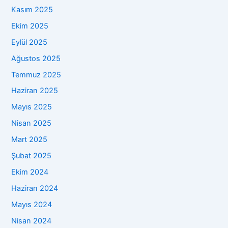
Kasım 2025
Ekim 2025
Eylül 2025
Ağustos 2025
Temmuz 2025
Haziran 2025
Mayıs 2025
Nisan 2025
Mart 2025
Şubat 2025
Ekim 2024
Haziran 2024
Mayıs 2024
Nisan 2024