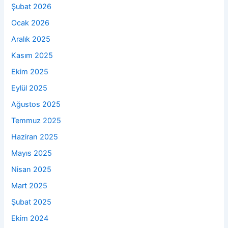
Şubat 2026
Ocak 2026
Aralık 2025
Kasım 2025
Ekim 2025
Eylül 2025
Ağustos 2025
Temmuz 2025
Haziran 2025
Mayıs 2025
Nisan 2025
Mart 2025
Şubat 2025
Ekim 2024