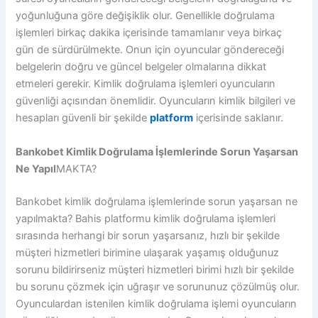
yoğunluğuna göre değişiklik olur. Genellikle doğrulama
işlemleri birkaç dakika içerisinde tamamlanır veya birkaç
gün de sürdürülmekte. Onun için oyuncular göndereceği
belgelerin doğru ve güncel belgeler olmalarına dikkat
etmeleri gerekir. Kimlik doğrulama işlemleri oyuncuların
güvenliği açısından önemlidir. Oyuncuların kimlik bilgileri ve
hesapları güvenli bir şekilde
platform
içerisinde saklanır.
Bankobet Kimlik Doğrulama İşlemlerinde Sorun Yaşarsan
Ne Yapıl
MAKTA?
Bankobet kimlik doğrulama işlemlerinde sorun yaşarsan ne
yapılmakta? Bahis platformu kimlik doğrulama işlemleri
sırasında herhangi bir sorun yaşarsanız, hızlı bir şekilde
müşteri hizmetleri birimine ulaşarak yaşamış olduğunuz
sorunu bildirirseniz müşteri hizmetleri birimi hızlı bir şekilde
bu sorunu çözmek için uğraşır ve sorununuz çözülmüş olur.
Oyunculardan istenilen kimlik doğrulama işlemi oyuncuların