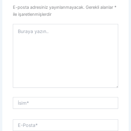
E-posta adresiniz yayınlanmayacak.
Gerekli alanlar
*
ile işaretlenmişlerdir
Buraya
yazın..
İsim*
E-
Posta*