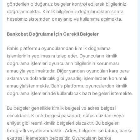
gönderilen olduğunuz belgeler kontrol edilerek bilgileriniz
doğrulanmakta.. Kimlik bilgileriniz doğrulandıktan sonra
hesabınız sistemden onaylanıp ve kullanıma açılmakta.
Bankobet Doğrulama İçin Gerekli Belgeler
Bahis platformu oyuncularından kimlik doğrulama
işlemlerinin yapılmasını talep eder. Oyuncuların kimlik
doğrulama işlemleri oyuncuların bilgilerinin korunması
amacıyla yapılmaktadır. Diğer yandan oyuncuları kara para
aklama ve dolandırıcılık gibi yasadışı işlemlerden korumak
amacıylaistenmekte. Bahis platformu oyunculardan kimlik
doğrulama işlemlerinde kullanılacak bazı belgeleri istemekte.
Bu belgeler genellikle kimlik belgesi ve adres belgesi
olmaktadır. Kimlik belgesi pasaport, nüfus cüzdanı veya
ehliyet gibi resmi kimlik belgeleri olacaktır. Bu belgeler
fotoğraflı veyataranmakta.. Adres belgeleri ise fatura, banka
ekstresi, ikametgah belgesidir. Oyuncuların banka