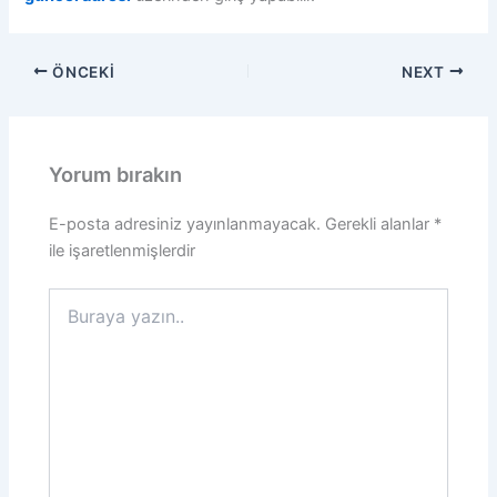
ÖNCEKI
NEXT
Yorum bırakın
E-posta adresiniz yayınlanmayacak.
Gerekli alanlar
*
ile işaretlenmişlerdir
Buraya
yazın..