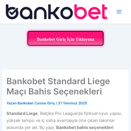
İçeriğe
atla
Main
Men
Bankobet Giriş İçin Tıklayınız
Bankobet Standard Liege
Maçı Bahis Seçenekleri
Yazan
Bankobet Casino Giriş
/
31 Temmuz 2025
Standard Liege
, Belçika Pro League’de fiziksel oyun yapısı,
yüksek tempo ve iç saha avantajıyla öne çıkan takımlar
arasında yer alır. Bu yapı,
Bankobet bahis seçenekleri