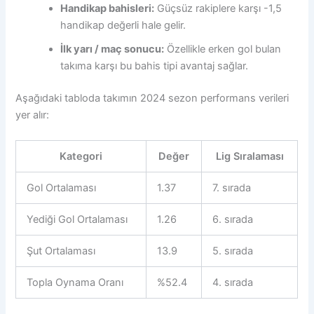
Handikap bahisleri:
Güçsüz rakiplere karşı -1,5
handikap değerli hale gelir.
İlk yarı / maç sonucu:
Özellikle erken gol bulan
takıma karşı bu bahis tipi avantaj sağlar.
Aşağıdaki tabloda takımın 2024 sezon performans verileri
yer alır:
Kategori
Değer
Lig Sıralaması
Gol Ortalaması
1.37
7. sırada
Yediği Gol Ortalaması
1.26
6. sırada
Şut Ortalaması
13.9
5. sırada
Topla Oynama Oranı
%52.4
4. sırada