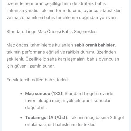
üzerinde hem oran çeşitliliği hem de stratejik bahis
imkanları yaratır. Takımın form durumu, oyuncu istatistikleri
ve maç dinamikleri bahis tercihlerine doğrudan yön verir.
Standard Liege Maç Öncesi Bahis Seçenekleri
Maç öncesi tahminlerde kullanılan
sabit oranlı bahisler
,
takımın performans eğrileri ve rakibin durumu üzerinden
şekillenir. Özellikle iç saha karşılaşmaları, bahis oyuncuları
için güvenli zemin sunar.
En sık tercih edilen bahis türleri:
Maç sonucu (1X2):
Standard Liege’in evinde
favori olduğu maçlar yüksek oranlı sonuçlar
doğurabilir.
Toplam gol (Alt/Üst):
Takımın maç başına 2.6 gol
ortalaması, üst bahislerini destekler.