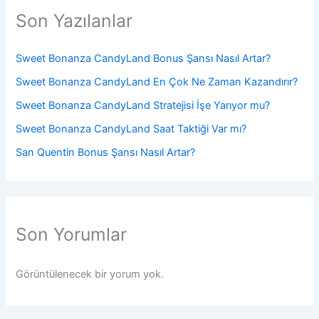
Son Yazılanlar
Sweet Bonanza CandyLand Bonus Şansı Nasıl Artar?
Sweet Bonanza CandyLand En Çok Ne Zaman Kazandırır?
Sweet Bonanza CandyLand Stratejisi İşe Yarıyor mu?
Sweet Bonanza CandyLand Saat Taktiği Var mı?
San Quentin Bonus Şansı Nasıl Artar?
Son Yorumlar
Görüntülenecek bir yorum yok.