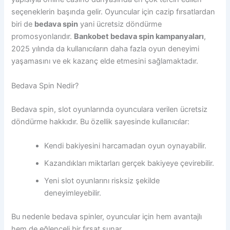
seçeneklerin başında gelir. Oyuncular için cazip fırsatlardan
biri de
bedava spin
yani ücretsiz döndürme
promosyonlarıdır.
Bankobet bedava spin kampanyaları
,
2025 yılında da kullanıcıların daha fazla oyun deneyimi
yaşamasını ve ek kazanç elde etmesini sağlamaktadır.
Bedava Spin Nedir?
Bedava spin, slot oyunlarında oyunculara verilen ücretsiz
döndürme hakkıdır. Bu özellik sayesinde kullanıcılar:
Kendi bakiyesini harcamadan oyun oynayabilir.
Kazandıkları miktarları gerçek bakiyeye çevirebilir.
Yeni slot oyunlarını risksiz şekilde
deneyimleyebilir.
Bu nedenle bedava spinler, oyuncular için hem avantajlı
hem de eğlenceli bir fırsat sunar.