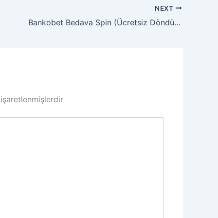
NEXT
Bankobet Bedava Spin (Ücretsiz Döndürme) Nasıl Alınır?
 işaretlenmişlerdir