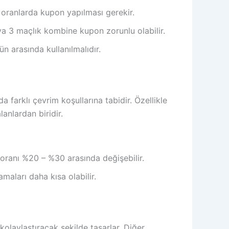
 oranlarda kupon yapılması gerekir.
a 3 maçlık kombine kupon zorunlu olabilir.
ün arasında kullanılmalıdır.
 farklı çevrim koşullarına tabidir. Özellikle
anlardan biridir.
 oranı %20 – %30 arasında değişebilir.
maları daha kısa olabilir.
 kolaylaştıracak şekilde tasarlar. Diğer