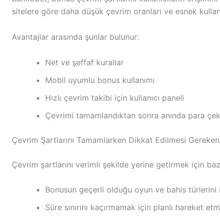
sitelere göre daha düşük çevrim oranları ve esnek kullanı
Avantajlar arasında şunlar bulunur:
Net ve şeffaf kurallar
Mobil uyumlu bonus kullanımı
Hızlı çevrim takibi için kullanıcı paneli
Çevrimi tamamlandıktan sonra anında para çe
Çevrim Şartlarını Tamamlarken Dikkat Edilmesi Gereken
Çevrim şartlarını verimli şekilde yerine getirmek için baz
Bonusun geçerli olduğu oyun ve bahis türlerini
Süre sınırını kaçırmamak için planlı hareket et