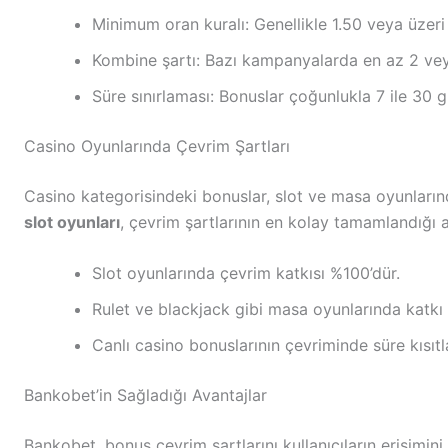
Minimum oran kuralı: Genellikle 1.50 veya üzeri
Kombine şartı: Bazı kampanyalarda en az 2 vey
Süre sınırlaması: Bonuslar çoğunlukla 7 ile 30 g
Casino Oyunlarında Çevrim Şartları
Casino kategorisindeki bonuslar, slot ve masa oyunlarında
slot oyunları
, çevrim şartlarının en kolay tamamlandığı al
Slot oyunlarında çevrim katkısı %100’dür.
Rulet ve blackjack gibi masa oyunlarında katkı
Canlı casino bonuslarının çevriminde süre kısıtla
Bankobet’in Sağladığı Avantajlar
Bankobet, bonus çevrim şartlarını kullanıcıların erişimini