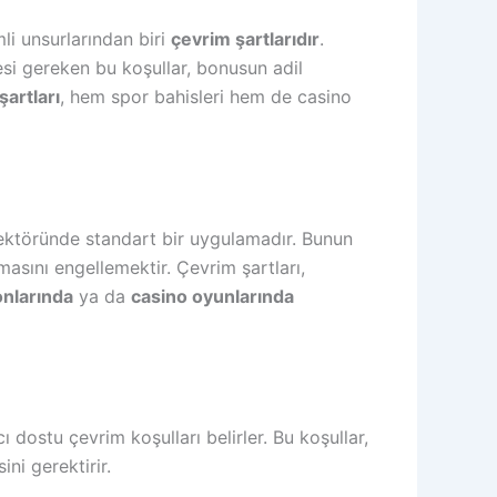
li unsurlarından biri
çevrim şartlarıdır
.
mesi gereken bu koşullar, bonusun adil
artları
, hem spor bahisleri hem de casino
ektöründe standart bir uygulamadır. Bunun
asını engellemektir. Çevrim şartları,
onlarında
ya da
casino oyunlarında
ı dostu çevrim koşulları belirler. Bu koşullar,
ini gerektirir.