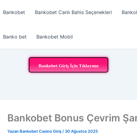
Bankobet
Bankobet Canlı Bahis Seçenekleri
Banko
Banko bet
Bankobet Mobil
Bankobet Giriş İçin Tıklayınız
Bankobet Bonus Çevrim Şart
Yazan
Bankobet Casino Giriş
/
30 Ağustos 2025