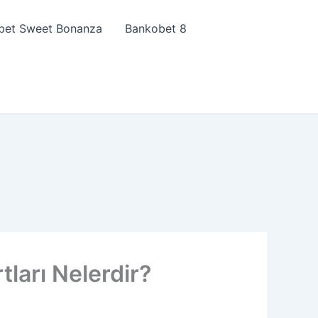
bet Sweet Bonanza
Bankobet 8
ları Nelerdir?