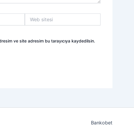
Web
sitesi
dresim ve site adresim bu tarayıcıya kaydedilsin.
Bankobet