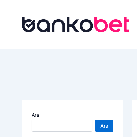
İçeriğe
atla
Ara
Ara