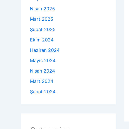
Nisan 2025
Mart 2025
Şubat 2025
Ekim 2024
Haziran 2024
Mayıs 2024
Nisan 2024
Mart 2024
Şubat 2024