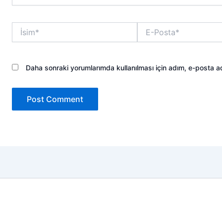
İsim*
E-
Posta*
Daha sonraki yorumlarımda kullanılması için adım, e-posta a